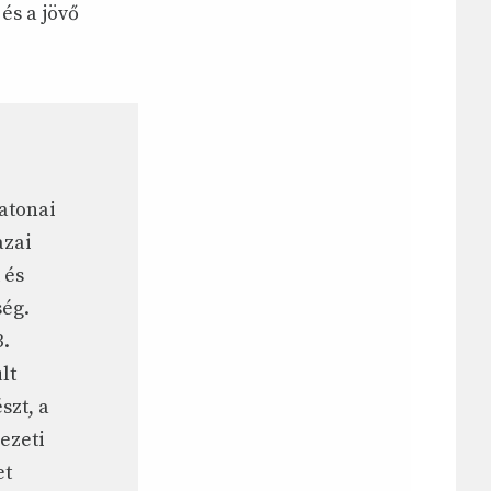
 és a jövő
katonai
azai
 és
ség.
3.
lt
szt, a
ezeti
et