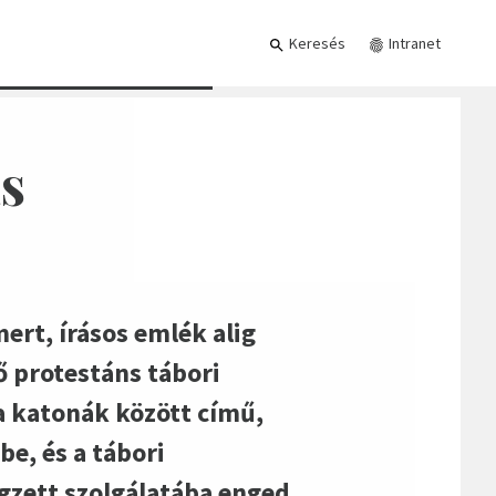
Keresés
Intranet
s
ert, írásos emlék alig
 protestáns tábori
 a katonák között című,
e, és a tábori
gzett szolgálatába enged