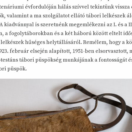
enáriumi évfordulóján hálás szívvel tekintünk vissza 
ók, valamint a ma szolgálatot ellátó tábori lelkészek á
A kiadvánnyal is szeretnénk megemlékezni az I. és a II
, a fogolytáborokban és a két háború között eltelt id
 lelkészek hűséges helytállásáról. Remélem, hogy a kö
23. február elsején alapított, 1951-ben elsorvasztott,
rotestáns tábori püspökség munkájának a fontosságát é
ori püspök.