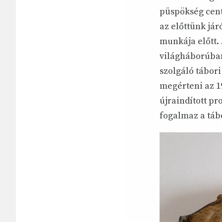
püspökség cent
az előttünk jár
munkája előtt. 
világháborúban
szolgáló tábori
megérteni az 19
újraindított p
fogalmaz a táb