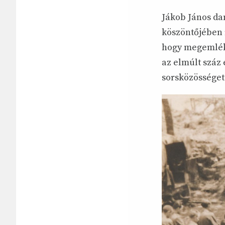
Jákob János da
köszöntőjében í
hogy megemléke
az elmúlt száz 
sorsközösséget 