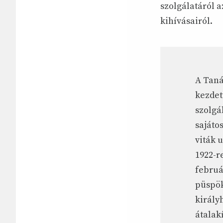
szolgálatáról a
kihívásairól.
A Taná
kezdet
szolgá
sajáto
viták 
1922-r
februá
püspök
király
átalak