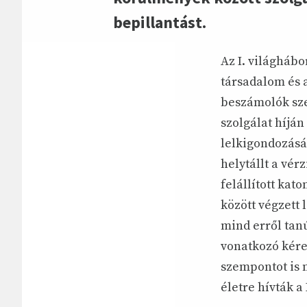
bepillantást.
Az I. világháb
társadalom és 
beszámolók sze
szolgálat híjá
lelkigondozásá
helytállt a vér
felállított kat
között végzett 
mind erről tan
vonatkozó kére
szempontot is m
életre hívták a