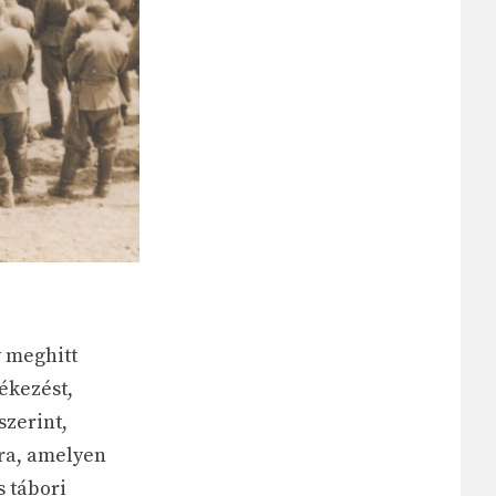
y meghitt
ékezést,
szerint,
tra, amelyen
 tábori