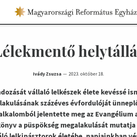
Lélekmentő helytállá
Ivády Zsuzsa
2023. október 18.
ozását vállaló lelkészek élete kevéssé ism
lakulásának százéves évfordulóját ünneplő
z alkalomból jelentette meg az Evangélium
könyv a püspökség megalakulását mutatja b
ló lelkipásztorok életébe, napjainkban vé