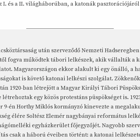
z I. és a II. világháborúban, a katonák pasztorációjáról
csköztársaság után szerveződő Nemzeti Hadseregben
től fogva működtek tábori lelkészek, akik vállalták a 
latot. Magyarországon ekkor alakult ki egy önálló, a h
sságokat is követő katonai lelkészi szolgálat. Zökkenők
után 1920-ban létrejött a Magyar Királyi Tábori Püspök
e létrehoztak egy közös protestáns püspökséget is. 192
r 9-én Horthy Miklós kormányzó kinevezte a megalaku
ség élére Soltész Elemér nagybányai református lelké
hágómelléki egyházkerület főjegyzőjét. Nagyobb szerv
ítás csak a háború éveiben történt: a katonai lelkészet