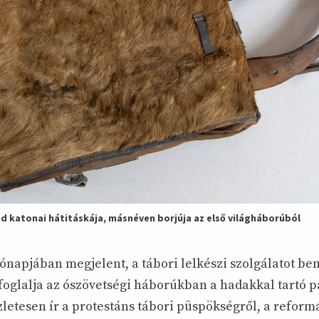
d katonai hátitáskája, másnéven borjúja az első világháborúból
ónapjában megjelent, a tábori lelkészi szolgálatot be
foglalja az ószövetségi háborúkban a hadakkal tartó 
zletesen ír a protestáns tábori püspökségről, a refor