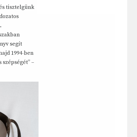
és tisztelgünk
ldozatos
.
őszakban
nyv segít
 majd 1994-ben
s szépségét” –