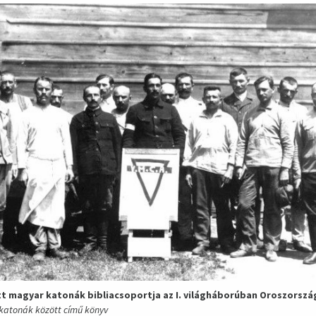
t magyar katonák bibliacsoportja az I. világháborúban Oroszorsz
 katonák között című könyv