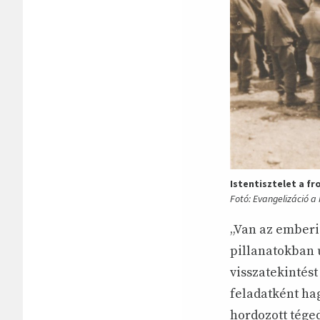
Istentisztelet a fr
Fotó: Evangelizáció a
„Van az emberi
pillanatokban 
visszatekintést
feladatként ha
hordozott tége