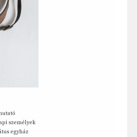
mutató
papi személyek
mátus egyház