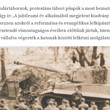
ndártábornok, protestáns tábori püspök a most bemuta
gy ír: „A jubileumi év alkalmából megjelent kiadvány 
zzen azokról a református és evangélikus lelkipászt
esztendő viszontagságos éveiben előttünk jártak, Isten
vállalva végezték a katonák közötti lelkészi szolgálato