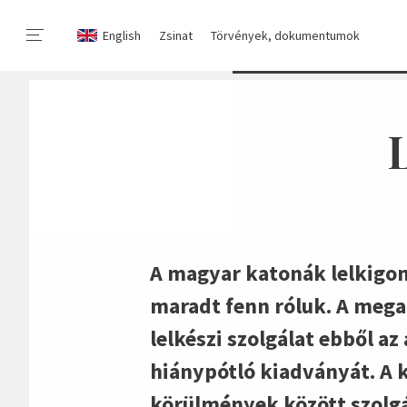
English
Zsinat
Törvények, dokumentumok
A magyar katonák lelkigond
maradt fenn róluk. A mega
lelkészi szolgálat ebből a
hiánypótló kiadványát. A 
körülmények között szolgá