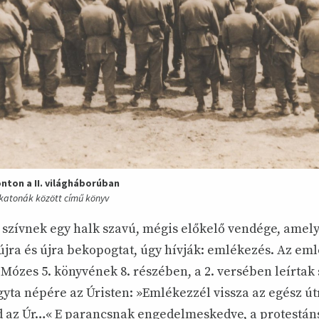
onton a II. világháborúban
 katonák között című könyv
 szívnek egy halk szavú, mégis előkelő vendége, amel
újra és újra bekopogtat, úgy hívják: emlékezés. Az eml
 Mózes 5. könyvének 8. részében, a 2. versében leírtak 
gyta népére az Úristen: »Emlékezzél vissza az egész ú
d az Úr…« E parancsnak engedelmeskedve, a protestáns