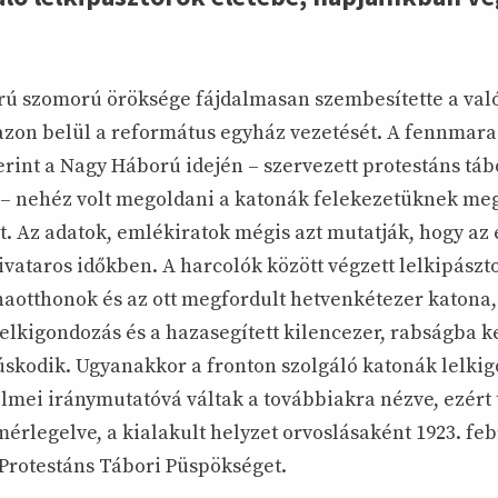
orú szomorú öröksége fájdalmasan szembesítette a val
azon belül a református egyház vezetését. A fennmara
rint a Nagy Háború idején – szervezett protestáns tábo
n – nehéz volt megoldani a katonák felekezetüknek me
t. Az adatok, emlékiratok mégis azt mutatják, hogy az
zivataros időkben. A harcolók között végzett lelkipászto
onaotthonok és az ott megfordult hetvenkétezer katona,
lelkigondozás és a hazasegített kilencezer, rabságba 
úskodik. Ugyanakkor a fronton szolgáló katonák lelki
lmei iránymutatóvá váltak a továbbiakra nézve, ezért
érlegelve, a kialakult helyzet orvoslásaként 1923. feb
 Protestáns Tábori Püspökséget.