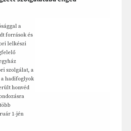
ósággal a
dt források és
ri lelkészi
gfelelő
 egyház
ri szolgálat, a
 a hadifoglyok
került honvéd
gondozásra
 több
ruár 1-jén