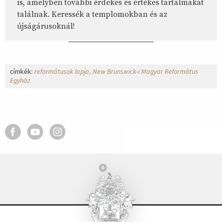
is, amelyben további érdekes és értékes tartalmakat
találnak. Keressék a templomokban és az
újságárusoknál!
címkék:
reformátusok lapja
New Brunswick-i Magyar Református
Egyház