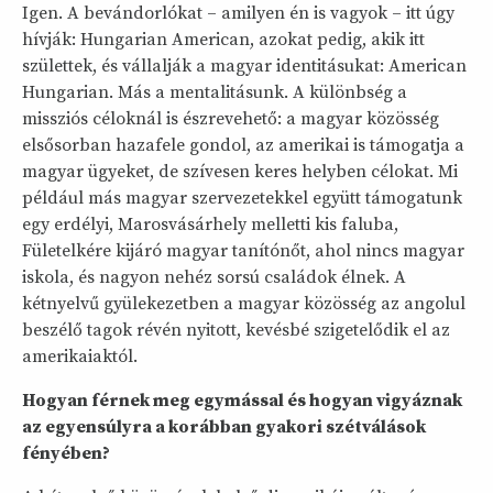
Igen. A bevándorlókat – amilyen én is vagyok – itt úgy
hívják: Hungarian American, azokat pedig, akik itt
születtek, és vállalják a magyar identitásukat: American
Hungarian. Más a mentalitásunk. A különbség a
missziós céloknál is észrevehető: a magyar közösség
elsősorban hazafele gondol, az amerikai is támogatja a
magyar ügyeket, de szívesen keres helyben célokat. Mi
például más magyar szervezetekkel együtt támogatunk
egy erdélyi, Marosvásárhely melletti kis faluba,
Fületelkére kijáró magyar tanítónőt, ahol nincs magyar
iskola, és nagyon nehéz sorsú családok élnek. A
kétnyelvű gyülekezetben a magyar közösség az angolul
beszélő tagok révén nyitott, kevésbé szigetelődik el az
amerikaiaktól.
Hogyan férnek meg egymással és hogyan vigyáznak
az egyensúlyra a korábban gyakori szétválások
fényében?