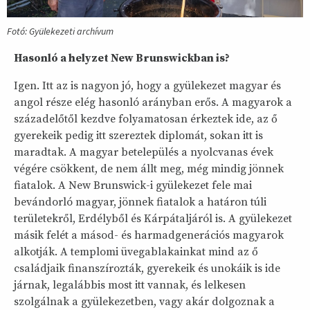
Fotó: Gyülekezeti archívum
Hasonló a helyzet New Brunswickban is?
Igen. Itt az is nagyon jó, hogy a gyülekezet magyar és
angol része elég hasonló arányban erős. A magyarok a
századelőtől kezdve folyamatosan érkeztek ide, az ő
gyerekeik pedig itt szereztek diplomát, sokan itt is
maradtak. A magyar betelepülés a nyolcvanas évek
végére csökkent, de nem állt meg, még mindig jönnek
fiatalok. A New Brunswick-i gyülekezet fele mai
bevándorló magyar, jönnek fiatalok a határon túli
területekről, Erdélyből és Kárpátaljáról is. A gyülekezet
másik felét a másod- és harmadgenerációs magyarok
alkotják. A templomi üvegablakainkat mind az ő
családjaik finanszírozták, gyerekeik és unokáik is ide
járnak, legalábbis most itt vannak, és lelkesen
szolgálnak a gyülekezetben, vagy akár dolgoznak a