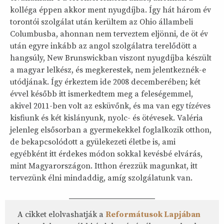
kolléga éppen akkor ment nyugdíjba. Így hát három év
torontói szolgálat után kerültem az Ohio állambeli
Columbusba, ahonnan nem terveztem eljönni, de öt év
után egyre inkább az angol szolgálatra terelődött a
hangsúly, New Brunswickban viszont nyugdíjba készült
a magyar lelkész, és megkerestek, nem jelentkeznék-e
utódjának. Így érkeztem ide 2008 decemberében; két
évvel később itt ismerkedtem meg a feleségemmel,
akivel 2011-ben volt az esküvőnk, és ma van egy tízéves
kisfiunk és két kislányunk, nyolc- és ötévesek. Valéria
jelenleg elsősorban a gyermekekkel foglalkozik otthon,
de bekapcsolódott a gyülekezeti életbe is, ami
egyébként itt érdekes módon sokkal kevésbé elvárás,
mint Magyarországon. Itthon érezzük magunkat, itt
tervezünk élni mindaddig, amíg szolgálatunk van.
A cikket elolvashatják a
Reformátusok Lapjában