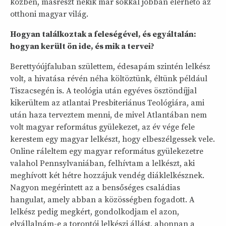
közben, másrészt nekik már sokkal jobban elérhető az
otthoni magyar világ.
Hogyan találkoztak a feleségével, és egyáltalán:
hogyan került ön ide, és mik a tervei?
Berettyóújfaluban születtem, édesapám szintén lelkész
volt, a hivatása révén néha költöztünk, éltünk például
Tiszacsegén is. A teológia után egyéves ösztöndíjjal
kikerültem az atlantai Presbiteriánus Teológiára, ami
után haza terveztem menni, de mivel Atlantában nem
volt magyar református gyülekezet, az év vége fele
kerestem egy magyar lelkészt, hogy elbeszélgessek vele.
Online ráleltem egy magyar református gyülekezetre
valahol Pennsylvaniában, felhívtam a lelkészt, aki
meghívott két hétre hozzájuk vendég diáklelkésznek.
Nagyon megérintett az a bensőséges családias
hangulat, amely abban a közösségben fogadott. A
lelkész pedig megkért, gondolkodjam el azon,
elvállalnám-e a torontói lelkészi állást, ahonnan a