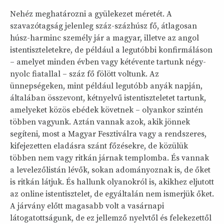
Nehéz meghatározni a gyülekezet méretét. A
szavazótagság jelenleg száz-százhúsz fő, átlagosan
húsz-harminc személy jár a magyar, illetve az angol
istentiszteletekre, de például a legutóbbi konfirmáláson
– amelyet minden évben vagy kétévente tartunk négy-
nyolc fiatallal – száz fő fölött voltunk. Az
ünnepségeken, mint például legutóbb anyák napján,
általában összevont, kétnyelvű istentiszteletet tartunk,
amelyeket közös ebédek követnek – olyankor szintén
többen vagyunk. Aztán vannak azok, akik jönnek
segíteni, most a Magyar Fesztiválra vagy a rendszeres,
kifejezetten eladásra szánt főzésekre, de közülük
többen nem vagy ritkán járnak templomba. És vannak
a levelezőlistán lévők, sokan adományoznak is, de őket
is ritkán látjuk. És hallunk olyanokról is, akikhez eljutott
az online istentisztelet, de egyáltalán nem ismerjük őket.
A járvány előtt magasabb volt a vasárnapi
látogatottságunk, de ez jellemző nyelvtől és felekezettől