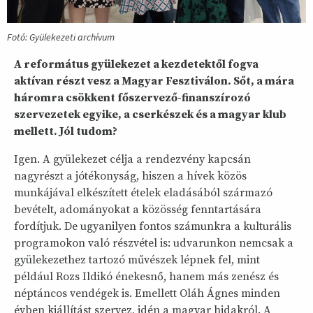
Fotó: Gyülekezeti archívum
A református gyülekezet a kezdetektől fogva
aktívan részt vesz a Magyar Fesztiválon. Sőt, a mára
háromra csökkent főszervező-finanszírozó
szervezetek egyike, a cserkészek és a magyar klub
mellett. Jól tudom?
Igen. A gyülekezet célja a rendezvény kapcsán
nagyrészt a jótékonyság, hiszen a hívek közös
munkájával elkészített ételek eladásából származó
bevételt, adományokat a közösség fenntartására
fordítjuk. De ugyanilyen fontos számunkra a kulturális
programokon való részvétel is: udvarunkon nemcsak a
gyülekezethez tartozó művészek lépnek fel, mint
például Rozs Ildikó énekesnő, hanem más zenész és
néptáncos vendégek is. Emellett Oláh Ágnes minden
évben kiállítást szervez, idén a magyar hidakról. A