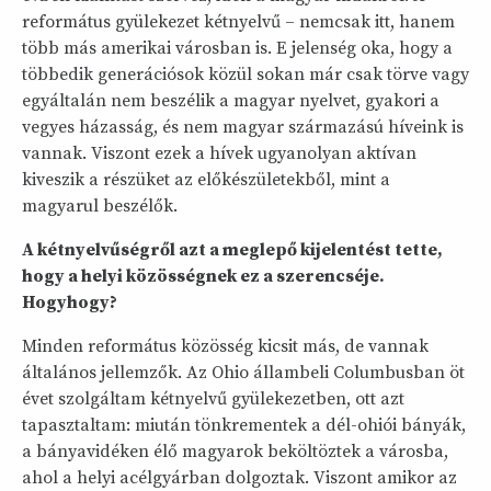
református gyülekezet kétnyelvű – nemcsak itt, hanem
több más amerikai városban is. E jelenség oka, hogy a
többedik generációsok közül sokan már csak törve vagy
egyáltalán nem beszélik a magyar nyelvet, gyakori a
vegyes házasság, és nem magyar származású híveink is
vannak. Viszont ezek a hívek ugyanolyan aktívan
kiveszik a részüket az előkészületekből, mint a
magyarul beszélők.
A kétnyelvűségről azt a meglepő kijelentést tette,
hogy a helyi közösségnek ez a szerencséje.
Hogyhogy?
Minden református közösség kicsit más, de vannak
általános jellemzők. Az Ohio állambeli Columbusban öt
évet szolgáltam kétnyelvű gyülekezetben, ott azt
tapasztaltam: miután tönkrementek a dél-ohiói bányák,
a bányavidéken élő magyarok beköltöztek a városba,
ahol a helyi acélgyárban dolgoztak. Viszont amikor az