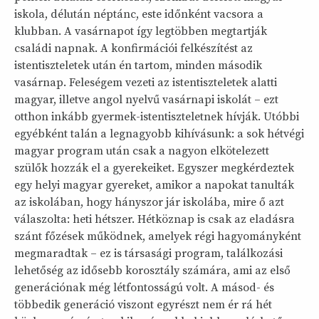
iskola, délután néptánc, este időnként vacsora a
klubban. A vasárnapot így legtöbben megtartják
családi napnak. A konfirmációi felkészítést az
istentiszteletek után én tartom, minden második
vasárnap. Feleségem vezeti az istentiszteletek alatti
magyar, illetve angol nyelvű vasárnapi iskolát – ezt
otthon inkább gyermek-istentiszteletnek hívják. Utóbbi
egyébként talán a legnagyobb kihívásunk: a sok hétvégi
magyar program után csak a nagyon elkötelezett
szülők hozzák el a gyerekeiket. Egyszer megkérdeztek
egy helyi magyar gyereket, amikor a napokat tanulták
az iskolában, hogy hányszor jár iskolába, mire ő azt
válaszolta: heti hétszer. Hétköznap is csak az eladásra
szánt főzések működnek, amelyek régi hagyományként
megmaradtak – ez is társasági program, találkozási
lehetőség az idősebb korosztály számára, ami az első
generációnak még létfontosságú volt. A másod- és
többedik generáció viszont egyrészt nem ér rá hét