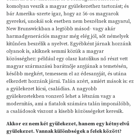
komolyan veszik a magyar gyülekezethez tartozást; és
bár Amerika-szerte igaz, hogy az 56-os magyarok
gyerekei, unokái sok esetben nem beszélnek magyarul,
New Brunswickban a legtöbb másod- vagy akár
harmadgenerációs magyar még elég jól, sőt némelyek
kitűnően beszélik a nyelvet. Egyébként járnak hozzánk
olyanok is, akiknek semmi közük a magyar
közösséghez: például egy olasz katolikus nő részt vett
magyar származású barátnője anyjának a temetésén,
később megkért, temessem el az édesanyját, és utána
elkezdett hozzánk járni. Talán azért, amiért mások is: ez
a gyülekezet kicsi, családias. A nagyobb
gyülekezetekben vonzerő lehet a létszám vagy a
modernitás, ami a fiatalok számára talán imponálóbb,
a családosok viszont a kisebb közösségeket keresik.
Akkor ez nem két gyülekezet, hanem egy kétnyelvű
gyülekezet. Vannak különbségek a felek között?