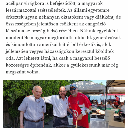
acélipar virágkora is befejeződött, a magyarok
leszármazottai szétszéledtek. Az állami egyetemre
érkeztek ugyan néhányan oktatóként vagy diákként, de
összességében jelentősen csökkent az emigráció
létszáma az ország belső részében. Nálunk egyébként
mindenféle magyar megfordult: többedik generációsok
és kimondottan amerikai háttérből érkezők is, akik
jellemzően vegyes házasságokon keresztül kötődtek
oda. Azt lehetett látni, ha csak a magyarul beszélő
közösségre építenénk, akkor a gyülekezetünk már rég
megszűnt volna.