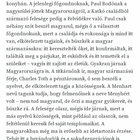
konyhán. A jelenlegi főgondnoknak, Paul Bodónak a
nagyszülei jöttek Magyarországról, a Katkó családból
származó felesége pedig a Felvidékre való. Paul csak
néhány szót beszél magyarul, mégis ő a választott
főgondnokunk, mert a családja és rokonsága is mind itt
van, elkötelezett tagjaink, és büszkék a magyar
származásukra: itt keresztelték őket, itt konfirmáltak, itt
találták meg a párjukat, itt esküdtek és itt temették el a
szüleiket – vagyis itt zajlott az életük. Gyakran járnak
Magyarországra is. A titkárnőnk ír, magyar származású
férje, Charles Toth a pénztárosunk, ő sem beszéli a
nyelvet, de elkötelezett tagja a közösségnek. A Menhart
nevű tagunk tudja, hogy felmenőinek a neve Menyhért
volt – nem tud magyarul, de őrzi a magyar gyökereit, és
büszke rá. A felesége olasz, mégis ide járnak, mert a
más nyelvű közösségek, mint például az olaszok, nem
feltétlenül keresik fel saját templomaikat. A
magyarokban még ma is erősebb az idetartozás érzése.
Tehát itt a bevándorlók és a sokadgenerációsok is