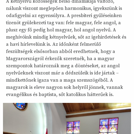
A kétnyelvű közösségek belső dinamikája változó,
nálunk viszont meglepően harmonikus, igyekszünk is
odafigyelni az egyensúlyra. A presbiteri gyűléseinken
tizenöt gyülekezeti tag van: fele magyar, fele angol, a
plusz egy fő pedig hol magyar, hol angol nyelvű. A
meghívóink mindig kétnyelvűek, sőt az igehirdetések és
a havi hírlevelünk is. Az időnként felmerülő
feszültségek elsősorban abból eredhetnek, hogy a
Magyarországról érkezők szeretnék, ha a magyar
szempontok határoznák meg a döntéseket, az angol
nyelvűeknek viszont már a dédszüleik is ide jártak –
mindkettőnek igaza van a maga szemszögéből. A
magyarok is eleve nagyon sok helyről jönnek, vannak
evangélikus és baptista, sőt katolikus hátterűek is.