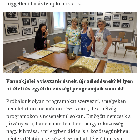
függetlenül más templomokra is.
Vannak jelei a visszatérésnek, újraéledésnek? Milyen
hitéleti és egyéb közösségi programjaik vannak?
Próbálunk olyan programokat szervezni, amelyeken
nem lehet online módon részt venni, de a hétvégi
programokon sincsenek túl sokan. Emögött nemcsak a
járvány van, hanem minden itteni magyar közösség
nagy kihívása, ami egyben áldás is a közösségünkben:
péntek délután cserkészet, szombat délelőtt magyar