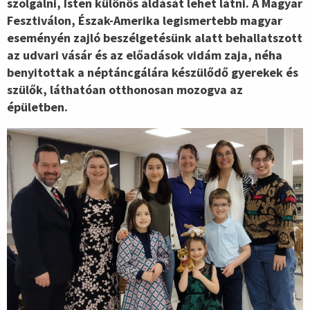
szolgálni, Isten különös áldását lehet látni. A Magyar
Fesztiválon, Észak-Amerika legismertebb magyar
eseményén zajló beszélgetésünk alatt behallatszott
az udvari vásár és az előadások vidám zaja, néha
benyitottak a néptáncgálára készülődő gyerekek és
szülők, láthatóan otthonosan mozogva az
épületben.