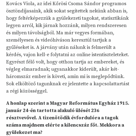
Kovács Viola, az idei Kőrösi Csoma Sándor programos
ösztöndíjasaink, akik sokat segítettek nekünk abban is,
hogy feltérképezzük a gyülekezeti tagokat, statisztikánk
legyen arról, kik járnak hozzánk, milyen rendszeresen
és milyen távolságból. Ma már vegyes formában,
személyesen és videóhíváson keresztül tartjuk a
gyűléseket is. A járvány után nálunk is felmerült a
kérdés, vajon kell-e folytatni az online istentiszteleteket.
Egyrészt félő volt, hogy otthon tartja az embereket, és
végleg elmaradnak; ugyanakkor kiderült, akár két-
háromszáz ember is követi, amin mi is meglepődtünk.
Sok elköltöző tagunknak ez jelentette a kapcsolattartást
a régi közösséggel.
A honlap szerint a Magyar Református Egyház 1915.
január 24-én tartotta alakuló ülését 236
résztvevővel. A tizenötödik évfordulóra a tagok
száma majdnem elérte a kilencszáz főt. Mekkora a
gyülekezet ma?