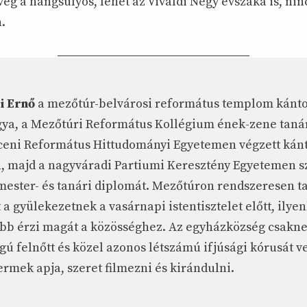
eg a hangsúlyos, lehet az Vivaldi Négy évszaka is, nin
n.
i Ernő
a mezőtúr-belvárosi református templom kánto
ya, a Mezőtúri Református Kollégium ének-zene taná
eni Református Hittudományi Egyetemen végzett kán
, majd a nagyváradi Partiumi Keresztény Egyetemen s
mester- és tanári diplomát. Mezőtúron rendszeresen ta
 a gyülekezetnek a vasárnapi istentisztelet előtt, ilye
bb érzi magát a közösséghez. Az egyházközség csakn
gú felnőtt és közel azonos létszámú ifjúsági kórusát ve
ermek apja, szeret filmezni és kirándulni.