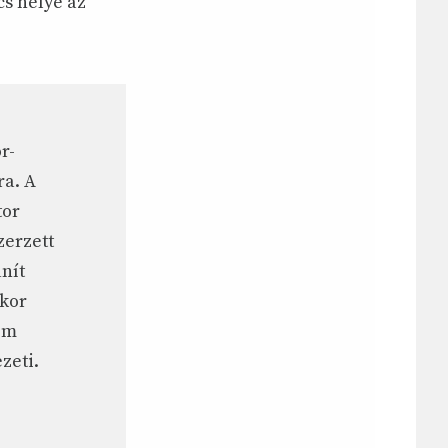
cs helye az
r-
ra. A
tor
zerzett
nít
nkor
em
zeti.