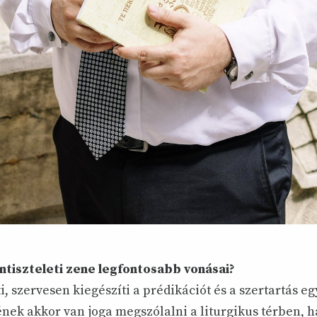
ntiszteleti zene legfontosabb vonásai?
ti, szervesen kiegészíti a prédikációt és a szertartás e
ének akkor van joga megszólalni a liturgikus térben, 