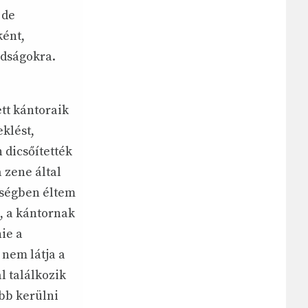
 de
ként,
ádságokra.
tt kántoraik
eklést,
 dicsőítették
 zene által
zségben éltem
, a kántornak
ie a
 nem látja a
l találkozik
bb kerülni