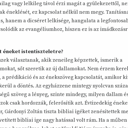
ailag vagy lelkileg távol érzi magát a gyülekezettől, n
nak éneklését, ez kapcsolat nélkül nem megy. Tanításná
us, hanem a dicséret lelkisége, hangulata a legfontos
solódik az evangéliumhoz, hiszen ez is az imádkozásr
 éneket istentiszteletre?
szek választanak, akik zeneileg képzettek, ismerik a
okat, sőt szeretik az új dallamokat. Nem érzem kere
t, a prédikáció és az énekszöveg kapcsolatát, amikor k
kerül a döntés. Az egyházzene mintegy nyolcvan száz
tségű szöveg a lényeg, szinte mindegy, milyen dallam é
azok csak hordozzák, felerősítik azt. Évtizedekig ének
, Gárdonyi Zoltán tiszta bibliai igéket zenésítettek me
etített bibliai ige nagy hatással volt rám. Ha a műbe