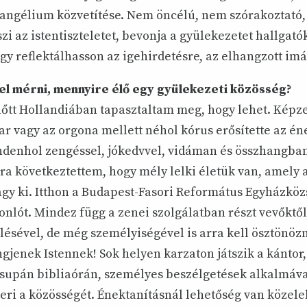
vangélium közvetítése. Nem öncélú, nem szórakoztató,
szi az istentiszteletet, bevonja a gyülekezetet hallgató
gy reflektálhasson az igehirdetésre, az elhangzott im
el mérni, mennyire élő egy gyülekezeti közösség?
lőtt Hollandiában tapasztaltam meg, hogy lehet. Képze
ar vagy az orgona mellett néhol kórus erősítette az én
denhol zengéssel, jókedvvel, vidáman és összhangban
rra következtettem, hogy mély lelki életük van, amely a
vagy ki. Itthon a Budapest-Fasori Református Egyházkö
nlót. Mindez függ a zenei szolgálatban részt vevőktől
lésével, de még személyiségével is arra kell ösztönözn
gjenek Istennek! Sok helyen karzaton játszik a kántor,
csupán bibliaórán, személyes beszélgetések alkalmáva
eri a közösségét. Énektanításnál lehetőség van közele