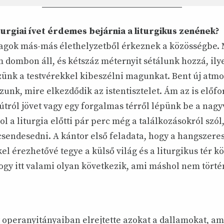
rgiai ívet érdemes bejárnia a liturgikus zenének?
tagok más-más élethelyzetből érkeznek a közösségbe.
 dombon áll, és kétszáz méternyit sétálunk hozzá, il
ünk a testvérekkel kibeszélni magunkat. Bent új atmo
nk, mire elkezdődik az istentisztelet. Ám az is előfo
útról jövet vagy egy forgalmas térről lépünk be a nagy
 a liturgia előtti pár perc még a találkozásokról szól
csendesedni. A kántor első feladata, hogy a hangszeres 
l érezhetővé tegye a külső világ és a liturgikus tér kö
ogy itt valami olyan következik, ami máshol nem tört
 operanyitányaiban elrejtette azokat a dallamokat, a