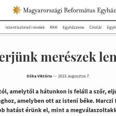
ő
Istentiszteleti rendek
RKK
Egyházzene
Címtár
Egyh
erjünk merészek len
Dóka Viktória
2023. augusztus 7.
l, amelytől a hátunkon is feláll a szőr, e
nghoz, amelyben ott az isteni béke. Marczi 
 hatást érünk el, mint a megválaszoltakka