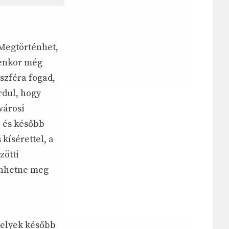
 Megtörténhet,
yenkor még
szféra fogad,
rdul, hogy
városi
, és később
kísérettel, a
zötti
énhetne meg
melyek később