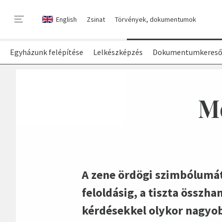
English
Zsinat
Törvények, dokumentumok
Egyházunk felépítése
Lelkészképzés
Dokumentumkeres
M
A zene ördögi szimbólumátó
feloldásig, a tiszta összha
kérdésekkel olykor nagyobb