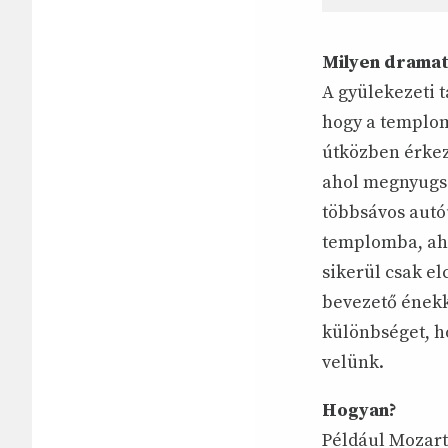
Milyen dramatu
A gyülekezeti 
hogy a templom
útközben érkez
ahol megnyugszu
többsávos autó
templomba, ahol
sikerül csak el
bevezető énekke
különbséget, h
velünk.
Hogyan?
Például Mozart