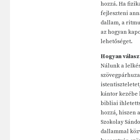
hozzá. Ha fizik
fejleszteni an
dallam, a ritm
az hogyan kapc
lehetőséget.
Hogyan választ
Nálunk a lelké
szövegpárhuzam
istentisztelete
kántor kezébe 
bibliai ihletet
hozzá, hiszen 
Szokolay Sándor
dallammal közv