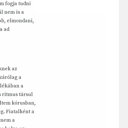
em fogja tudni
l nem is a
abb, elmondani,
a ad
knek az
izárólag a
alékában a
s ritmus társul
eltem kórusban,
g. Fiatalként a
n nem a