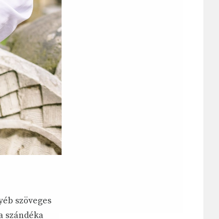
gyéb szöveges
ha szándéka