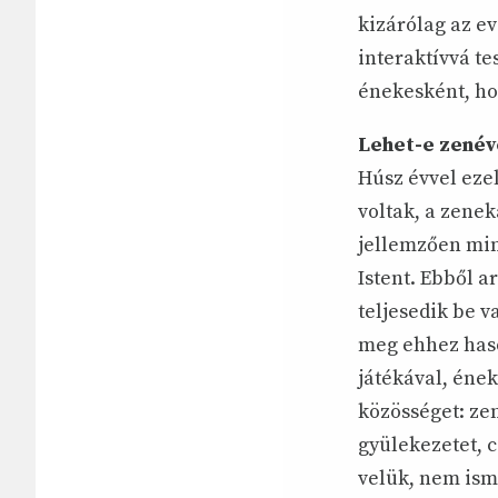
kizárólag az e
interaktívvá te
énekesként, ho
Lehet-e zenév
Húsz évvel eze
voltak, a zenek
jellemzően min
Istent. Ebből a
teljesedik be 
meg ehhez haso
játékával, ének
közösséget: zen
gyülekezetet, 
velük, nem ism