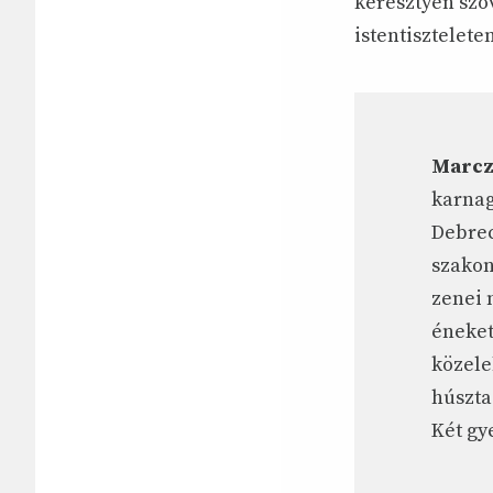
keresztyén szöv
istentisztelete
Marcz
karnag
Debrec
szakon
zenei 
éneket
közele
húszta
Két gy