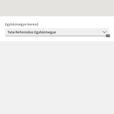
Egyházmegye kereső
Tatai Református Egyházmegye
Dunántúli Református Egyházkerület
Postacím:
2941 Ács, Fő u. 71.
E-mail-cím:
acsrefe@freestart.hu;
gerecsei.zsolt@gmail.com
Telefonszám:
(+36 34) 385 415
Egyházmegye weboldala
Gerecsei Zsolt
Tagság jellege:
lelkészi